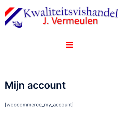
Ga
naar
de
inhoud
Toggle
menu
Mijn account
[woocommerce_my_account]