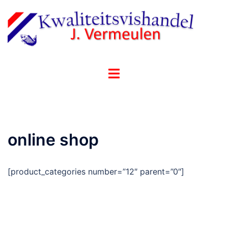
Ga
naar
de
inhoud
Toggle
menu
online shop
[product_categories number=”12″ parent=”0″]